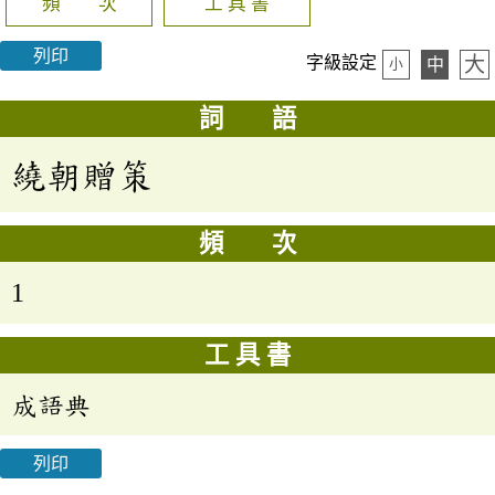
頻 次
工 具 書
列印
大
字級設定
中
小
詞 語
繞朝贈策
頻 次
1
工 具 書
成語典
列印