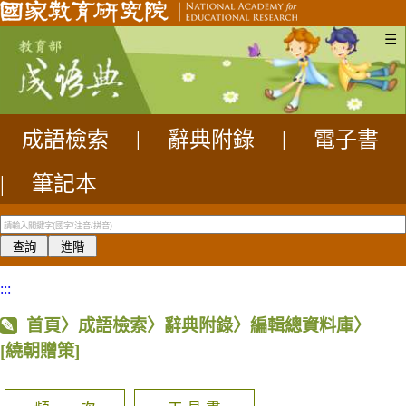
☰
成語檢索
|
辭典附錄
|
電子書
|
筆記本
:::
首頁
〉成語檢索〉辭典附錄〉編輯總資料庫〉
[繞朝贈策]