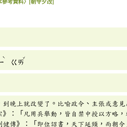
本參考資料〉
[朝令夕改]
ˋ
ˇ
ㄧ
ㄍㄞ
，到晚上就改變了。比喻政令、主張或意見
宗》：「凡用兵舉動，皆自禁中授以方略，
劉健傳》：「即位詔書，天下延頸，而朝令