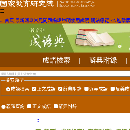
☰
:::
首頁
最新消息
常見問題
編輯說明
使用說明
網站導覽
EN
進階
成語檢索
|
辭典附錄
|
檢索類型
成語檢索
正文成語
辭典附錄
近義成語
反義成
義類查詢
正文成語
辭典附錄
:::