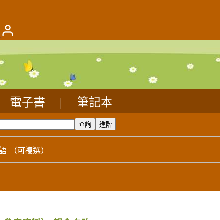
版
電子書
|
筆記本
語
（可複選）