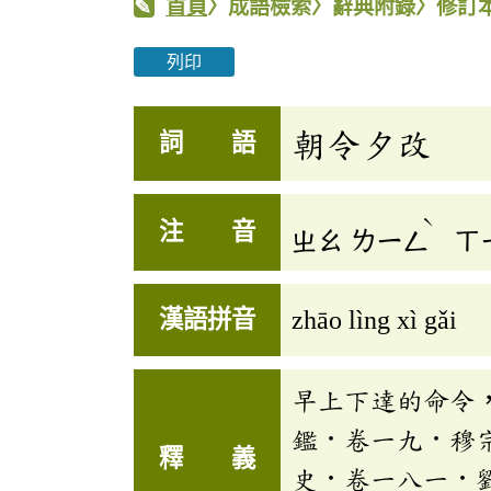
首頁
〉成語檢索〉辭典附錄〉修訂
列印
朝令夕改
詞 語
ˋ
注 音
ㄓㄠ
ㄌㄧㄥ
ㄒ
漢語拼音
zhāo lìng xì gǎi
早上下達的命令
鑑．卷一九．穆
釋 義
史．卷一八一．