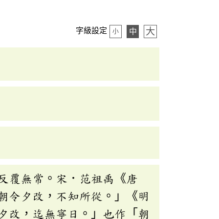
大
字級設定
中
小
反覆無常。宋．范祖禹《唐
朝令夕改，不知所從。」《明
夕改，迄無寧日。」也作「朝