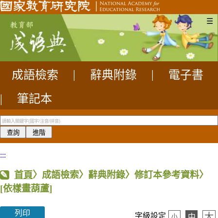
☰
成語檢索
|
辭典附錄
|
電子書
|
筆記本
:::
首頁
〉成語檢索〉辭典附錄〉修訂本參考資料〉
[依樣畫葫蘆]
列印
大
字級設定
中
小