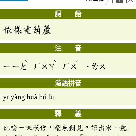
詞 語
依樣畫葫蘆
注 音
ˋ
ˋ
ˊ
ㄧ
ㄧㄤ
ㄏㄨㄚ
ㄏㄨ
˙ㄌㄨ
漢語拼音
yī yàng huà hú lu
釋 義
比喻一味模仿，毫無創見。語出宋．魏