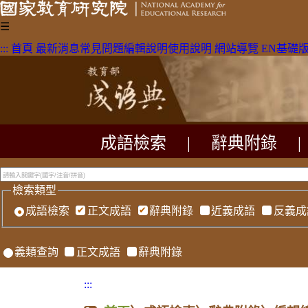
☰
:::
首頁
最新消息
常見問題
編輯說明
使用說明
網站導覽
EN
基礎
成語檢索
|
辭典附錄
|
檢索類型
成語檢索
正文成語
辭典附錄
近義成語
反義成
義類查詢
正文成語
辭典附錄
:::