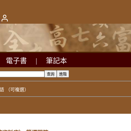
版
電子書
|
筆記本
語
（可複選）