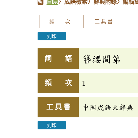
首頁
〉成語檢索〉辭典附錄〉編輯
頻 次
工 具 書
列印
簪纓間第
詞 語
頻 次
1
工 具 書
中國成語大辭典
列印