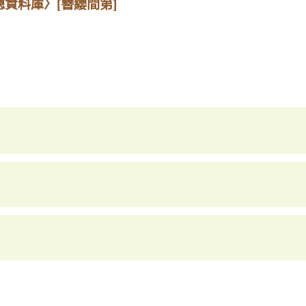
總資料庫〉
[簪纓間第]