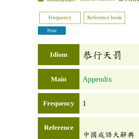
Frequency
Reference book
Print
恭行天罰
Idiom
Main
Appendix
Frequency
1
Reference
中國成語大辭典