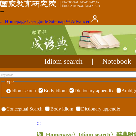
☰
:::
Homepage
User guide
Sitemap
中
Advanced
Idiom search
|
Notebook
type
Idiom search
Body idiom
Dictionary appendix
Ambigu
Conceptual Search
Body idiom
Dictionary appendix
:::
Homepage
〉Idiom search〉