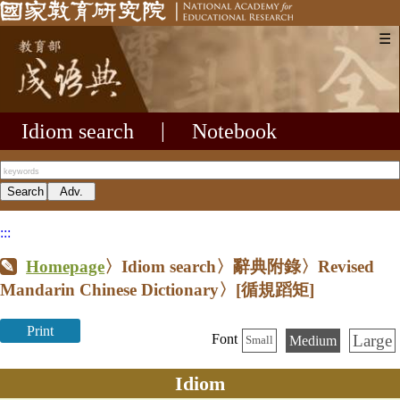
☰
Idiom search
|
Notebook
:::
Homepage
〉Idiom search〉辭典附錄〉Revised
Mandarin Chinese Dictionary〉
[循規蹈矩]
Print
Large
Font
Medium
Small
Idiom