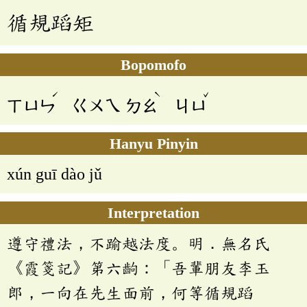
循規蹈矩
Bopomofo
ˊ
ˋ
ˇ
ㄒㄩㄣ
ㄍㄨㄟ
ㄉㄠ
ㄐㄩ
Hanyu Pinyin
xún guī dào jǔ
Interpretation
遵守禮法，不踰越法度。明．無名氏
《霞箋記》第六齣：「吾輩朋友李玉
郎，一向在先生面前，何等循規蹈