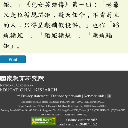
矩。」《兒女英雄傳》第一回：「老爺
又是位循規蹈矩，聽天任命，不肯苟且
的人，只得呈報銷假投供。」也作「蹈
規循矩」、「蹈矩循規」、「應規蹈
矩」。
Print
✉
:::
Privacy statement
|
Dictionary network
|
Network link
|
Headquarters: No. 2, Sanshu Rd., Sanxia Dist., New Taipei City 237201, Taiwan (R.O.C.)、
Taipei Branch: No. 179, Sec. 1, Heping E. Rd., Daan Dist., Taipei City 106011, Taiwan (R.O.C.)、
Taichung Branch Offices: No. 67, Shifan St., Fengyuan Dist., Taichung City 420081, Taiwan (R.O.C.)
TELEPHONE：(02)7740-7890、
Fax：(02)7740-7064、
TANet VoIP：9009-7890
Online visitors: 962
Total visitors: 204871152