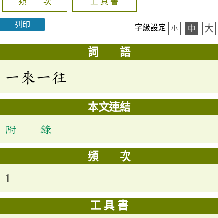
頻 次
工 具 書
列印
大
字級設定
中
小
詞 語
一來一往
本文連結
附 錄
頻 次
1
工 具 書