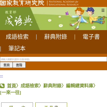
☰
成語檢索
|
辭典附錄
|
電子書
|
筆記本
:::
首頁
〉成語檢索〉辭典附錄〉編輯總資料庫〉
[一來一往]