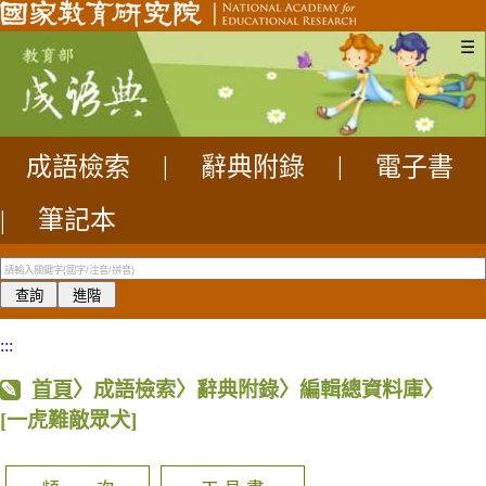
☰
成語檢索
|
辭典附錄
|
電子書
|
筆記本
:::
首頁
〉成語檢索〉辭典附錄〉編輯總資料庫〉
[一虎難敵眾犬]