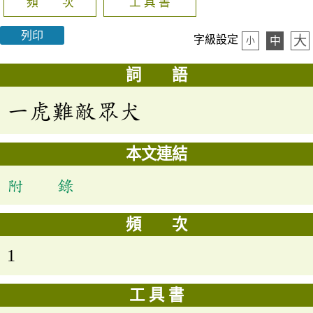
頻 次
工 具 書
列印
大
字級設定
中
小
詞 語
一虎難敵眾犬
本文連結
附 錄
頻 次
1
工 具 書