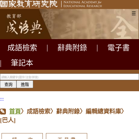
☰
成語檢索
|
辭典附錄
|
電子書
|
筆記本
:::
首頁
〉成語檢索〉辭典附錄〉編輯總資料庫〉
[巴人]