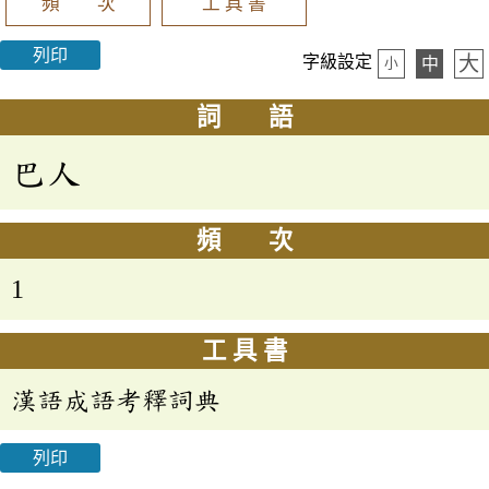
頻 次
工 具 書
列印
大
字級設定
中
小
詞 語
巴人
頻 次
1
工 具 書
漢語成語考釋詞典
列印