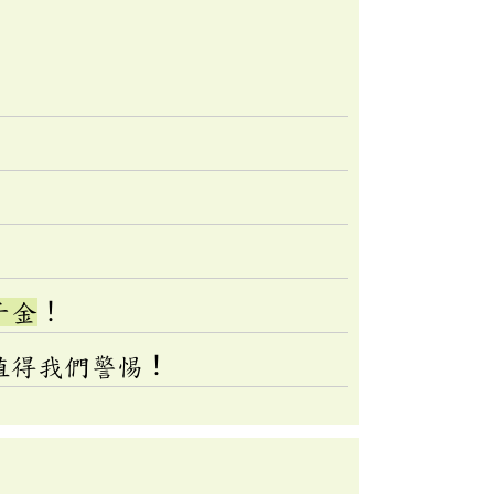
千金
！
值得我們警惕！