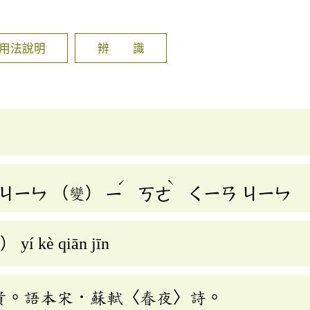
]
用法說明
辨 識
ˊ
ˋ
ㄐㄧㄣ
（變）
ㄧ
ㄎㄜ
ㄑㄧㄢ
ㄐㄧㄣ
） yí kè qiān jīn
貴。語本宋．蘇軾〈春夜〉詩。