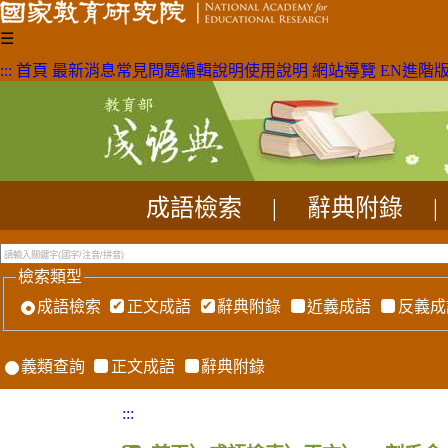
☰
:::
首頁
最新消息
常見問題
編輯說明
使用說明
網站導覽
EN
進階
成語檢索
|
辭典附錄
|
檢索類型
成語檢索
正文成語
辭典附錄
近義成語
反義成
義類查詢
正文成語
辭典附錄
:::