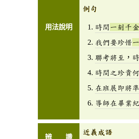
例句
時間
一刻千
用法說明
我們要珍惜
聯考將至，
時間之珍貴
在班展即將
導師在畢業
近義成語
辨 識