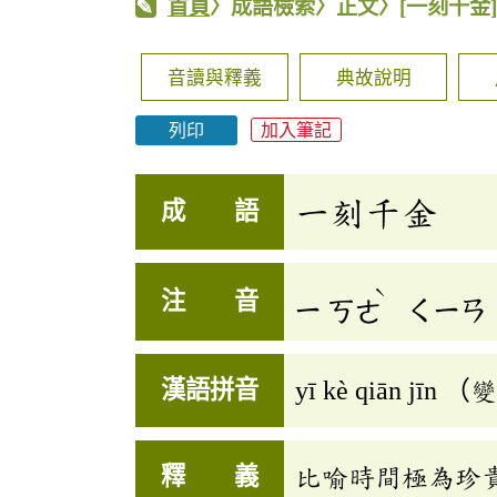
首頁
〉成語檢索〉正文〉
[一刻千金
音讀與釋義
典故說明
列印
加入筆記
一刻千金
成 語
ˋ
注 音
ㄧ
ㄎㄜ
ㄑㄧㄢ
漢語拼音
yī kè qiān jīn （變
釋 義
比喻時間極為珍