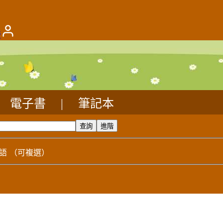
版
電子書
|
筆記本
語
（可複選）