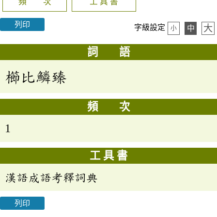
頻 次
工 具 書
列印
大
字級設定
中
小
詞 語
櫛比鱗臻
頻 次
1
工 具 書
漢語成語考釋詞典
列印