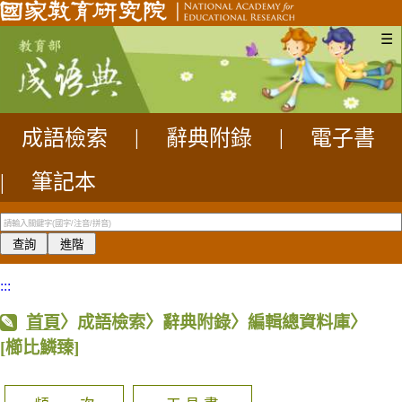
☰
成語檢索
|
辭典附錄
|
電子書
|
筆記本
:::
首頁
〉成語檢索〉辭典附錄〉編輯總資料庫〉
[櫛比鱗臻]