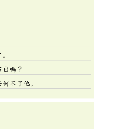
了。
石出嗎？
奈何不了他。