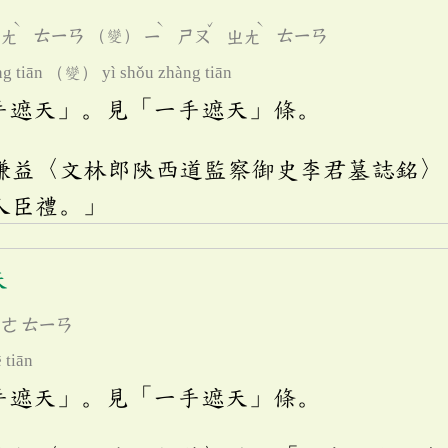
ˋ
ˋ
ˇ
ˋ
ㄓㄤ
ㄊㄧㄢ
（變）
ㄧ
ㄕㄡ
ㄓㄤ
ㄊㄧㄢ
ng tiān （變） yì shǒu zhàng tiān
手遮天」。見「一手遮天」條。
謙益〈文林郎陝西道監察御史李君墓誌銘〉
人臣禮。」
天
ㄓㄜ
ㄊㄧㄢ
 tiān
手遮天」。見「一手遮天」條。