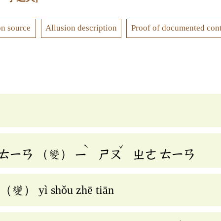
on source
Allusion description
Proof of documented con
ˋ
ˇ
ㄊㄧㄢ
（變）
ㄧ
ㄕㄡ
ㄓㄜ
ㄊㄧㄢ
n （變） yì shǒu zhē tiān