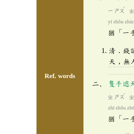
ˇ
ㄧ
ㄕㄡ
yī shǒu zhà
猶「一
清．錢
天，無
Ref. words
隻手遮
ˇ
ㄓ
ㄕㄡ
zhī shǒu zhē
猶「一