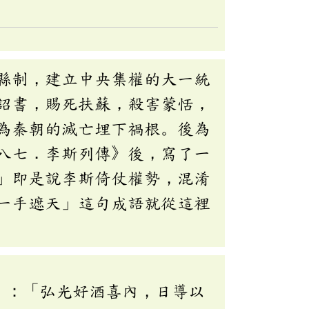
縣制，建立中央集權的大一統
詔書，賜死扶蘇，殺害蒙恬，
為秦朝的滅亡埋下禍根。後為
八七．李斯列傳》後，寫了一
」即是說李斯倚仗權勢，混淆
一手遮天」這句成語就從這裡
》：「弘光好酒喜內，日導以