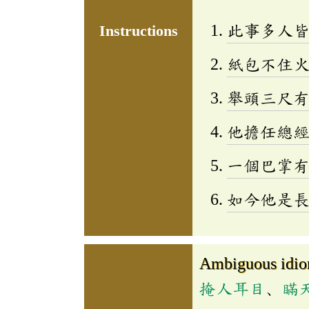
此事多人
Instructions
紙包不住
舉頭三尺
他擔任總
一個巴掌
如今他是
Ambiguous idi
掩人耳目
、
瞞