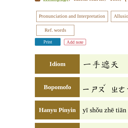
Pronunciation and Interpretation
Allusi
Ref. words
Print
Add note
一手遮天
Idiom
ˇ
Bopomofo
ㄧ
ㄕㄡ
ㄓㄜ
Hanyu Pinyin
yī shǒu zhē tiā