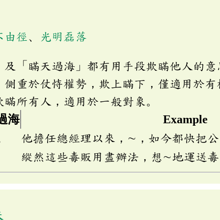
不由徑
、
光明磊落
」及「瞞天過海」都有用手段欺瞞他人的意
」側重於仗恃權勢，欺上瞞下，僅適用於有
欺暪所有人，適用於一般對象。
過海
Example
ㄨ
他擔任總經理以來，∼，如今都快把公
縱然這些毒販用盡辦法，想∼地運送毒
天