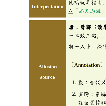
比喻玩弄權術
Interpretation
△「
瞞天過海
唐．曹鄴〈讀
一車致三轂
，
1>
將一人手，掩
〔Annotation〕
Allusion
source
轂：音
ㄍ
雲陽：秦
謀留置韓