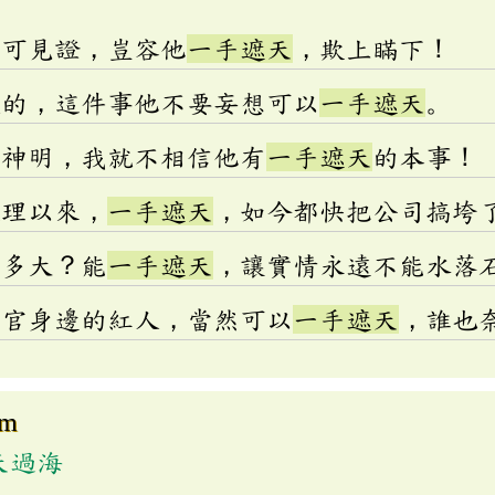
皆可見證，豈容他
一手遮天
，欺上瞞下！
火的，這件事他不要妄想可以
一手遮天
。
有神明，我就不相信他有
一手遮天
的本事！
經理以來，
一手遮天
，如今都快把公司搞垮
有多大？能
一手遮天
，讓實情永遠不能水落
長官身邊的紅人，當然可以
一手遮天
，誰也
om
天過海