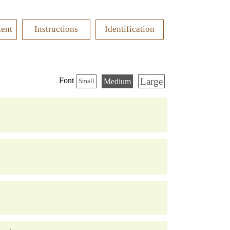
tent
Instructions
Identification
Large
Font
Medium
Small