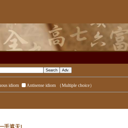
ous idiom
Antisense idiom
（Multiple choice）
[一手遮天]