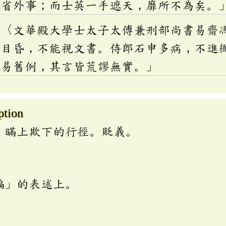
不省外事；而士英一手遮天，靡所不為矣。
齡〈文華殿大學士太子太傅兼刑部尚書易齋
銓目昏，不能視文書。侍郎石申多病，不進
改易舊例，其言皆荒謬無實。」
ption
、瞞上欺下的行徑。貶義。
騙」的表述上。