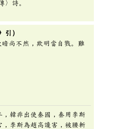
傳〉詩。
》引）
欺暗尚不然，欺明當自戮。難
年，韓非出使秦國，秦用李斯
宮，李斯為趙高讒害，被腰斬