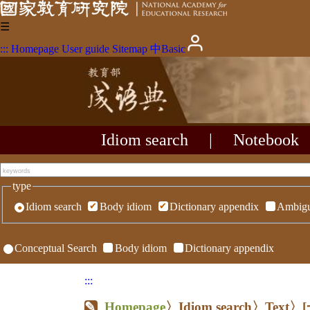
☰
:::
Homepage
User guide
Sitemap
中
Basic
Idiom search
|
Notebook
type
Idiom search
Body idiom
Dictionary appendix
Ambigu
Conceptual Search
Body idiom
Dictionary appendix
:::
Homepage
〉Idiom search〉Text〉