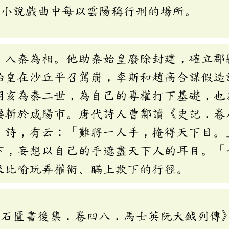
故小說戲曲中每以雲陽稱行刑的場所。
，入秦為相。他助秦始皇廢除封建，確立郡
始皇在沙丘平召駕崩，李斯和趙高合謀假造
胡亥為秦二世，為自己的專權打下基礎，也
腰斬於咸陽市。唐代詩人曹鄴讀《史記．卷
〉詩，有云：「難將一人手，掩得天下目。
下，妄想以自己的手遮盡天下人的耳目。「
來比喻玩弄權術、瞞上欺下的行徑。
《石匱書後集．卷四八．馬士英阮大鋮列傳