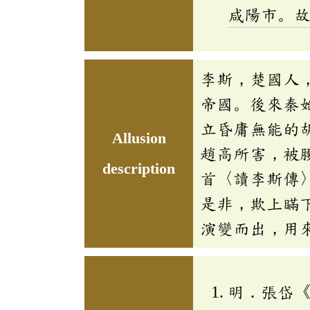
咸陽市。
李斯，楚國人
帝國。後來秦
立昏庸無能的
Allusion
趙高所害，被
description
首〈讀李斯傳
是非，欺上瞞
演變而出，用
明．張岱