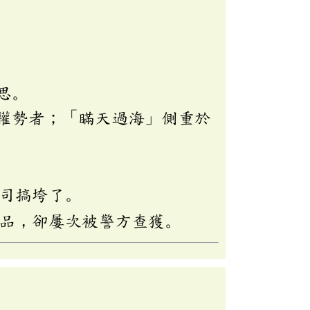
思。
權勢者；「瞞天過海」側重於
司搞垮了。
品，卻屢次被警方查獲。