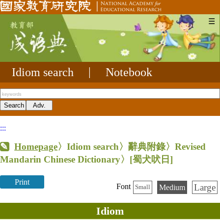
☰
Idiom search
|
Notebook
:::
Homepage
〉Idiom search〉辭典附錄〉Revised
Mandarin Chinese Dictionary〉
[蜀犬吠日]
Print
Large
Font
Medium
Small
Idiom