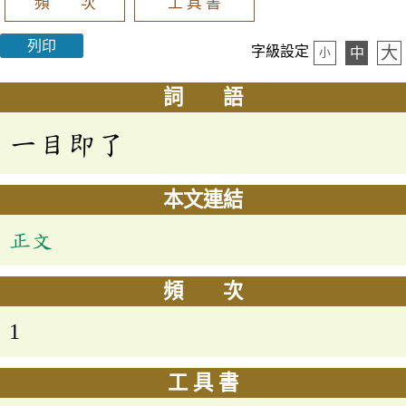
頻 次
工 具 書
列印
大
字級設定
中
小
詞 語
一目即了
本文連結
正文
頻 次
1
工 具 書