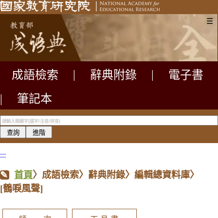
☰
成語檢索
|
辭典附錄
|
電子書
|
筆記本
:::
首頁
〉成語檢索〉辭典附錄〉編輯總資料庫〉
[鶴唳風聲]