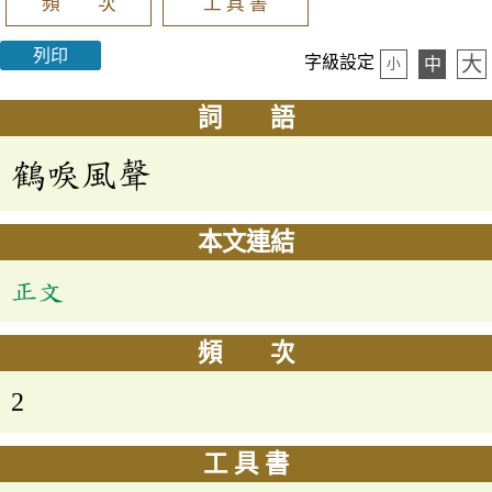
頻 次
工 具 書
列印
大
字級設定
中
小
詞 語
鶴唳風聲
本文連結
正文
頻 次
2
工 具 書