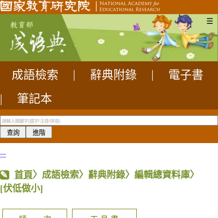
☰
成語檢索
|
辭典附錄
|
電子書
|
筆記本
:::
首頁
〉成語檢索〉辭典附錄〉編輯總資料庫〉
[伏低做小]