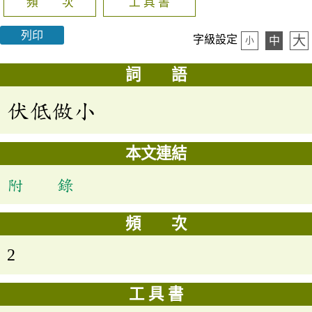
頻 次
工 具 書
列印
大
字級設定
中
小
詞 語
伏低做小
本文連結
附 錄
頻 次
2
工 具 書