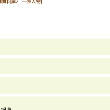
總資料庫〉
[一表人物]
釋詞典