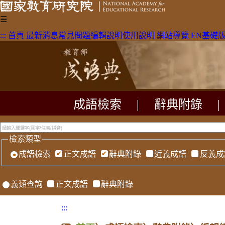
☰
:::
首頁
最新消息
常見問題
編輯說明
使用說明
網站導覽
EN
基礎
成語檢索
|
辭典附錄
|
檢索類型
成語檢索
正文成語
辭典附錄
近義成語
反義成
義類查詢
正文成語
辭典附錄
:::