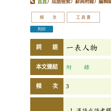
首頁
〉成語檢索〉辭典附錄〉編輯
頻 次
工 具 書
列印
一表人物
詞 語
本文連結
附 錄
頻 次
3
漢語成語考