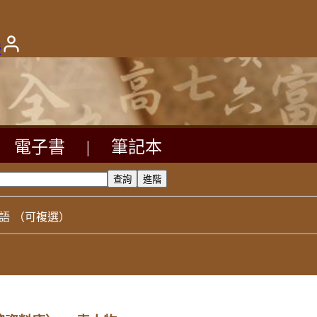
版
電子書
|
筆記本
語
（可複選）