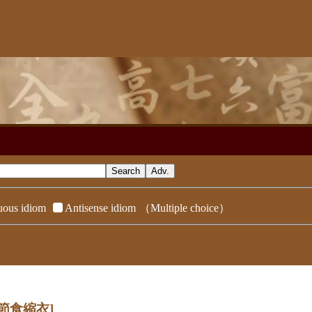
ous idiom
Antisense idiom
（Multiple choice）
[節食縮衣]