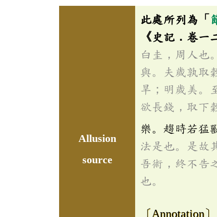
此處所列為「
《史記．卷一
白圭，周人也
與。夫歲孰取
旱；明歲美。
欲長錢，取下
樂。趨時若猛
Allusion
法是也。是故
source
吾術，終不告
也。
〔Annotation〕