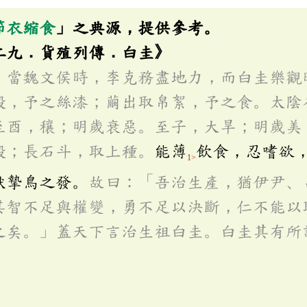
節衣縮食
」之典源，提供參考。
二九．貨殖列傳．白圭》
。當魏文侯時，李克務盡地力，而白圭樂觀
穀，予之絲漆；繭出取帛絮，予之食。太陰
至酉，穰；明歲衰惡。至子，大旱；明歲美
穀；長石斗，取上種。
能薄
飲食，忍嗜欲
1>
獸摯鳥之發。
故曰：「吾治生產，猶伊尹、
其智不足與權變，勇不足以決斷，仁不能以
之矣。」蓋天下言治生祖白圭。白圭其有所