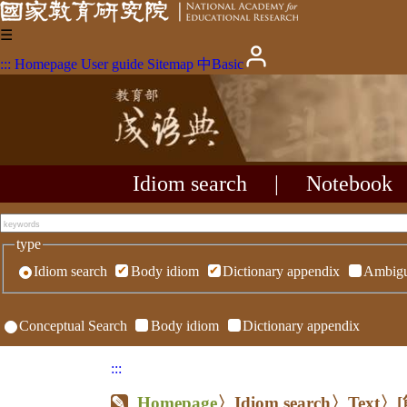
☰
:::
Homepage
User guide
Sitemap
中
Basic
Idiom search
|
Notebook
type
Idiom search
Body idiom
Dictionary appendix
Ambigu
Conceptual Search
Body idiom
Dictionary appendix
:::
Homepage
〉Idiom search〉Text〉