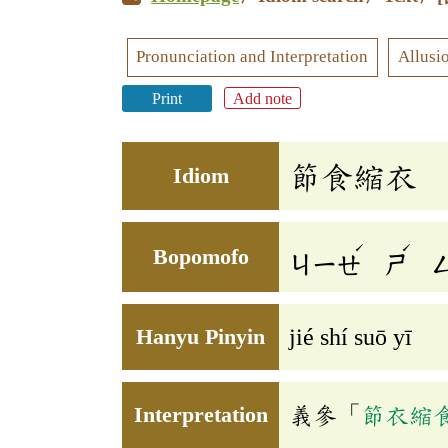
Pronunciation and Interpretation
Allusi
Print
Add note
節食縮衣
Idiom
ˊ
ˊ
Bopomofo
ㄐㄧㄝ
ㄕ
Hanyu Pinyin
jié shí suō yī
Interpretation
義參「
節衣縮