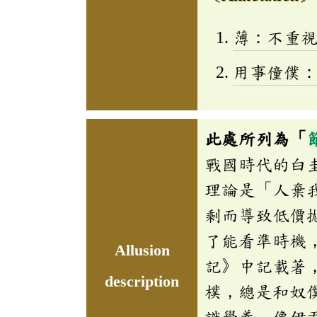
薄：不重
用事僮僕
此處所列為「
戰國時代的白
理論是「人棄
剩而導致低價
了能看準時機
Allusion
記》中記載著
description
樸，總是和奴
識學養，像伊