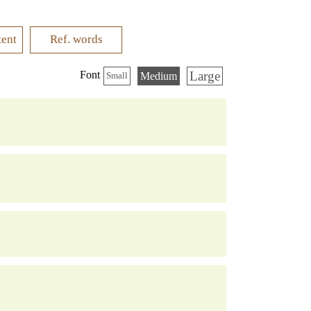
tent
Ref. words
Large
Font
Medium
Small