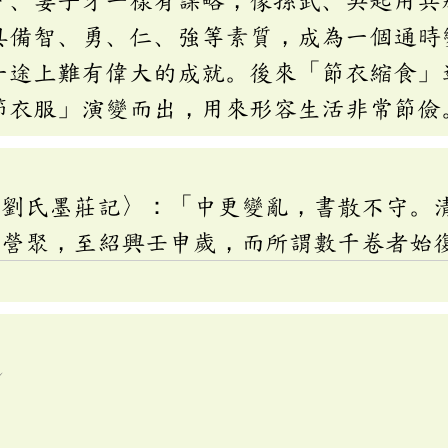
具備智、勇、仁、強等素質，成為一個通時
一途上難有偉大的成就。後來「節衣縮食」
節衣服」演變而出，用來形容生活非常節儉
〈劉氏墨莊記〉：「中更變亂，書散不守。
力營聚，至紹興壬申歲，而所謂數千卷者始
ˊ
ㄕ