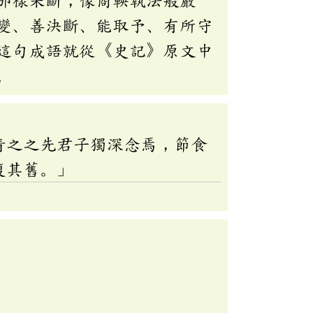
變、善決斷、能取予、有所守
這句成語就從《史記》原文中
。
清之之先君子獨深念焉，節食
復其舊。」