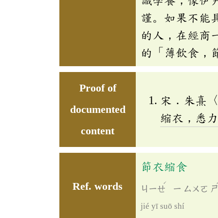
謹。如果不能
的人，在經商
的「薄飲食，
Proof of
宋．朱熹
documented
縮衣，悉
content
節衣縮食
ˊ
Ref. words
ㄐㄧㄝ
ㄧ
ㄙㄨㄛ
jié yī suō shí