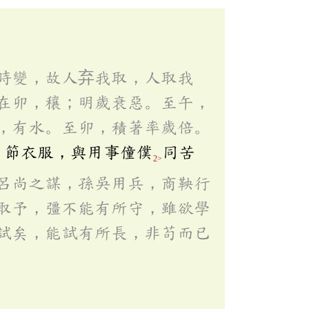
時變，故人弃我取，人取我
在卯，穰；明歲衰惡。至午，
，有水。至卯，積著率歲倍。
，節衣服，與用事僮僕
同苦
2>
呂尚之謀，孫吳用兵，商鞅行
取予，彊不能有所守，雖欲學
試矣，能試有所長，非苟而已