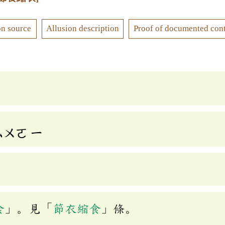
on source
Allusion description
Proof of documented con
ㄙㄨㄛ
ㄧ
食
」。見「
節衣縮食
」條。