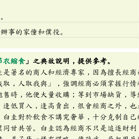
視。
：辦事的家僮和僕役。
節衣縮食
」之典故說明，提供參考。
圭是著名的商人和經濟專家，因為擅長經商
我取，人取我與」，強調經商必須掌握行情
拋售時，他便大量收購；等到市場缺貨，導
，逢低買入，逢高賣出，很會經商之外，也
，白圭對於飲食不講究奢華，十分克制自己
僕同甘共苦。白圭認為經商不只是追逐財利
尹、姜子牙一樣有謀略，像孫武、吳起用兵