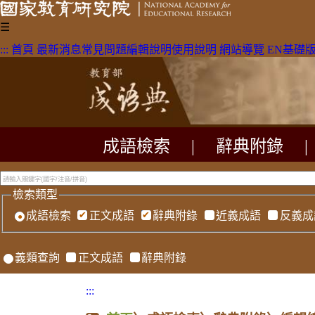
☰
:::
首頁
最新消息
常見問題
編輯說明
使用說明
網站導覽
EN
基礎
成語檢索
|
辭典附錄
|
檢索類型
成語檢索
正文成語
辭典附錄
近義成語
反義成
義類查詢
正文成語
辭典附錄
:::