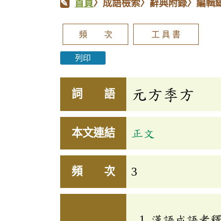
首頁
〉成語檢索〉辭典附錄〉編輯
頻 次
工 具 書
列印
元方季方
詞 語
本文連結
正文
頻 次
3
漢語成語考