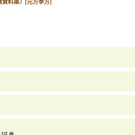
總資料庫〉
[元方季方]
釋詞典