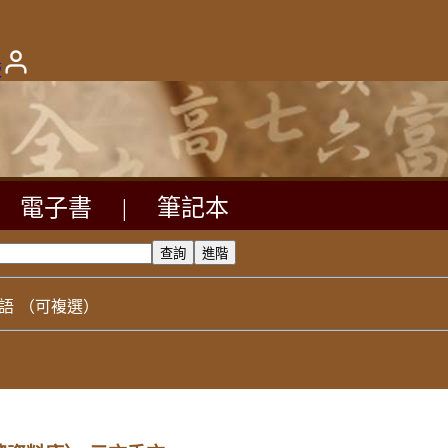
版
電子書
|
筆記本
語
（可複選）