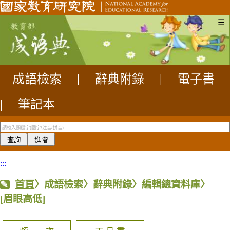
☰
成語檢索
|
辭典附錄
|
電子書
|
筆記本
:::
首頁
〉成語檢索〉辭典附錄〉編輯總資料庫〉
[眉眼高低]