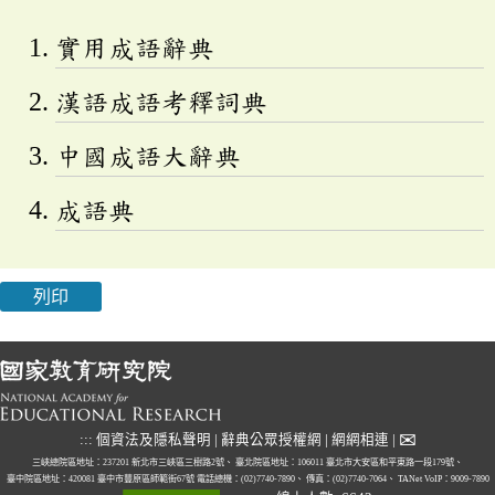
實用成語辭典
漢語成語考釋詞典
中國成語大辭典
成語典
列印
✉
:::
個資法及隱私聲明
|
辭典公眾授權網
|
網網相連
|
三峽總院區地址：237201 新北市三峽區三樹路2號、
臺北院區地址：106011 臺北市大安區和平東路一段179號、
臺中院區地址：420081 臺中市豐原區師範街67號
電話總機：(02)7740-7890、
傳真：(02)7740-7064、
TANet VoIP：9009-7890