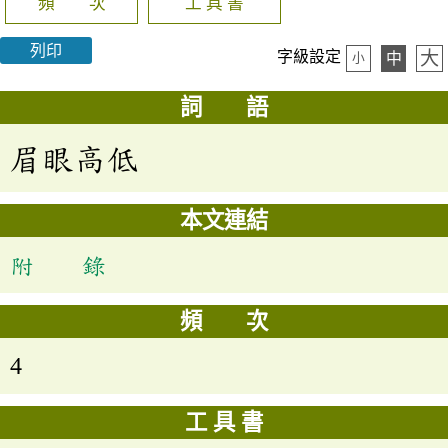
頻 次
工 具 書
列印
大
字級設定
中
小
詞 語
眉眼高低
本文連結
附 錄
頻 次
4
工 具 書