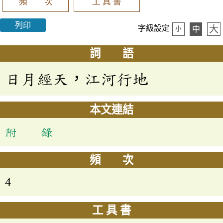
頻 次
工 具 書
列印
大
字級設定
中
小
詞 語
日月經天，江河行地
本文連結
附 錄
頻 次
4
工 具 書