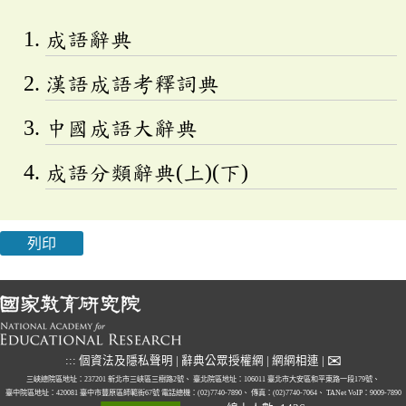
成語辭典
漢語成語考釋詞典
中國成語大辭典
成語分類辭典(上)(下)
列印
✉
:::
個資法及隱私聲明
|
辭典公眾授權網
|
網網相連
|
三峽總院區地址：237201 新北市三峽區三樹路2號、
臺北院區地址：106011 臺北市大安區和平東路一段179號、
臺中院區地址：420081 臺中市豐原區師範街67號
電話總機：(02)7740-7890、
傳真：(02)7740-7064、
TANet VoIP：9009-7890