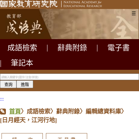
☰
成語檢索
|
辭典附錄
|
電子書
|
筆記本
:::
首頁
〉成語檢索〉辭典附錄〉編輯總資料庫〉
[日月經天，江河行地]