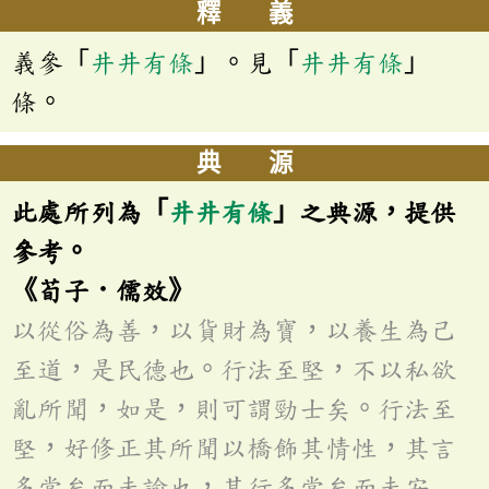
釋 義
義參「
井井有條
」。見「
井井有條
」
條。
典 源
此處所列為「
井井有條
」之典源，提供
參考。
《荀子．儒效》
以從俗為善，以貨財為寶，以養生為己
至道，是民德也。行法至堅，不以私欲
亂所聞，如是，則可謂勁士矣。行法至
堅，好修正其所聞以橋飾其情性，其言
多當矣而未諭也，其行多當矣而未安