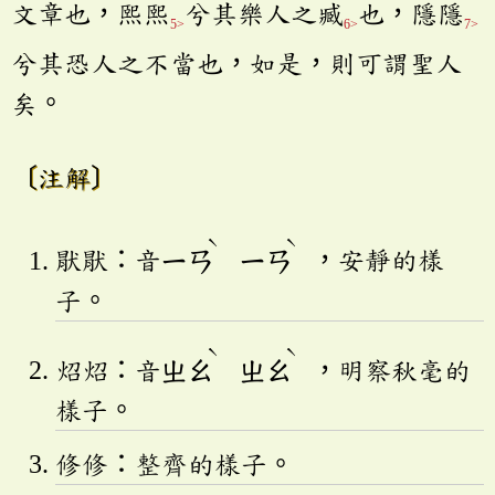
文章也，熙熙
兮其樂人之臧
也，隱隱
5>
6>
7>
兮其恐人之不當也，如是，則可謂聖人
矣。
〔注解〕
ˋ
ˋ
猒猒：音
ㄧㄢ
ㄧㄢ
，安靜的樣
子。
ˋ
ˋ
炤炤：音
ㄓㄠ
ㄓㄠ
，明察秋毫的
樣子。
修修：整齊的樣子。