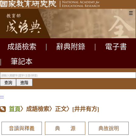
☰
成語檢索
|
辭典附錄
|
電子書
|
筆記本
:::
首頁
〉成語檢索〉正文〉
[井井有方]
音讀與釋義
典 源
典故說明