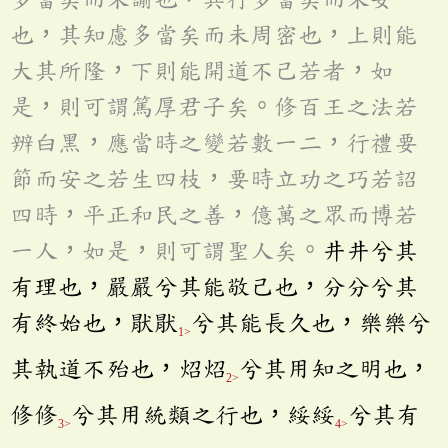
也，其知慮多當矣而未周密也，上則能
大其所隆，下則能開道不己若者，如
是，則可謂篤厚君子矣。修百王之法若
辨白黑，應當時之變若數一二，行禮要
節而安之若生四枝，要時立功之巧若詔
四時，平正和民之善，億萬之眾而博若
一人，如是，則可謂聖人矣。
井井兮其
有理也，嚴嚴兮其能敬己也，分分兮其
有終始也，猒猒
兮其能長久也，樂樂兮
1>
其執道不殆也，炤炤
兮其用知之明也，
2>
修修
兮其用統類之行也，綏綏
兮其有
3>
4>