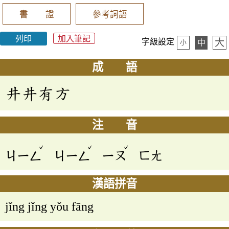
書 證
參考詞語
列印
加入筆記
大
字級設定
中
小
成 語
井井有方
注 音
ˇ
ˇ
ˇ
ㄐㄧㄥ
ㄐㄧㄥ
ㄧㄡ
ㄈㄤ
漢語拼音
jǐng jǐng yǒu fāng