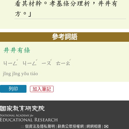
看其材幹。孝基條分理析，井井有
方。」
參考詞語
井井有條
ˇ
ˇ
ˇ
ˊ
ㄐㄧㄥ
ㄐㄧㄥ
ㄧㄡ
ㄊㄧㄠ
jǐng jǐng yǒu tiáo
列印
加入筆記
✉
:::
個資法及隱私聲明
|
辭典公眾授權網
|
網網相連
|