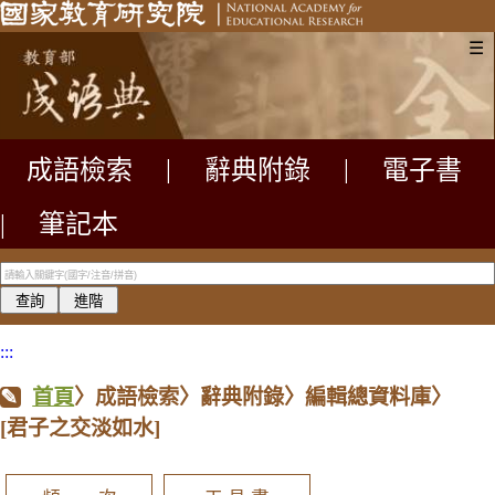
☰
成語檢索
|
辭典附錄
|
電子書
|
筆記本
:::
首頁
〉成語檢索〉辭典附錄〉編輯總資料庫〉
[君子之交淡如水]