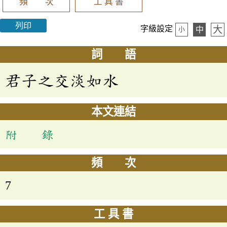
頻 次
工 具 書
列印
大
字級設定
中
小
詞 語
君子之交淡如水
本文連結
附 錄
頻 次
7
工 具 書