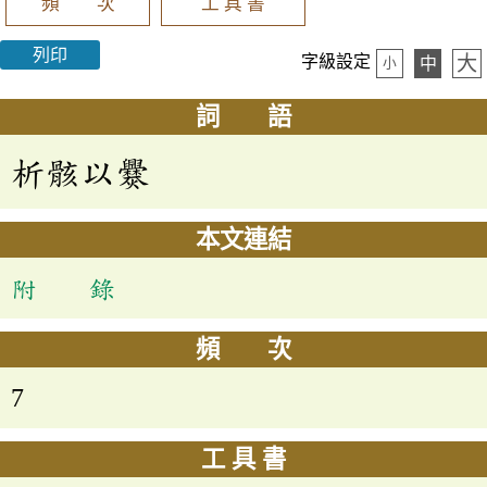
頻 次
工 具 書
列印
大
字級設定
中
小
詞 語
析骸以爨
本文連結
附 錄
頻 次
7
工 具 書