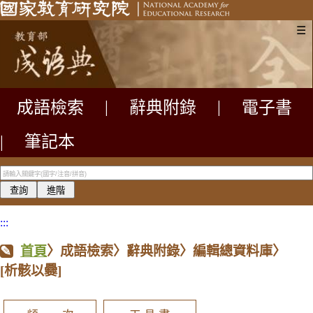
☰
成語檢索
|
辭典附錄
|
電子書
|
筆記本
:::
首頁
〉成語檢索〉辭典附錄〉編輯總資料庫〉
[析骸以爨]