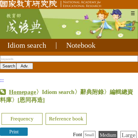
☰
Idiom search
|
Notebook
:::
Homepage
〉Idiom search〉辭典附錄〉編輯總資
料庫〉
[恩同再造]
Frequency
Reference book
Print
Large
Font
Medium
Small