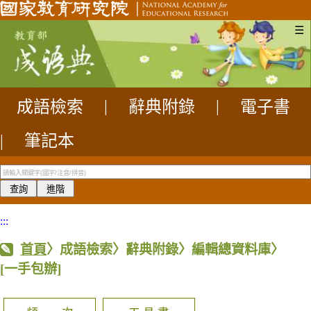
☰
成語檢索
|
辭典附錄
|
電子書
|
筆記本
:::
首頁
〉成語檢索〉辭典附錄〉編輯總資料庫〉
[一手包辦]