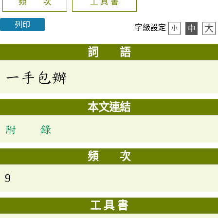
頻 次
工 具 書
列印
大
字級設定
中
小
詞 語
一手包辦
本文連結
附 錄
頻 次
9
工 具 書