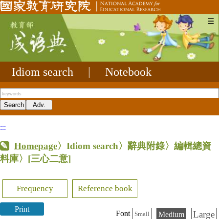
☰
Idiom search
|
Notebook
:::
Homepage
〉Idiom search〉辭典附錄〉編輯總資
料庫〉
[三心二意]
Frequency
Reference book
Print
Large
Font
Medium
Small