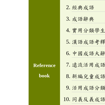
經典成語
成語辭典
實用分類學生成
漢語成語考
中國成語大
遠流活用成
Reference
book
新編兒童成語小百
活用成語分類辭
同義反義成