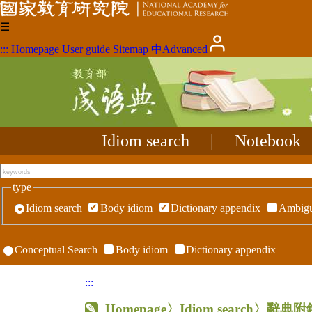
☰
:::
Homepage
User guide
Sitemap
中
Advanced
Idiom search
|
Notebook
type
Idiom search
Body idiom
Dictionary appendix
Ambigu
Conceptual Search
Body idiom
Dictionary appendix
:::
Homepage
〉Idiom search〉