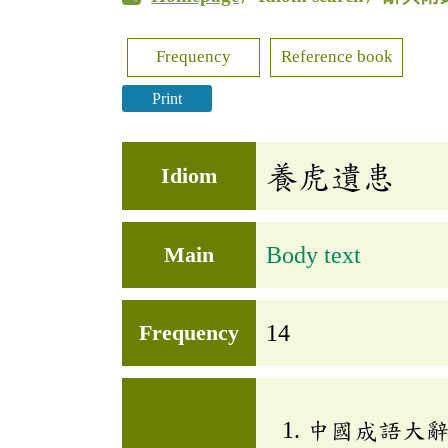
Frequency
Reference book
Print
養虎遺患
Idiom
Main
Body text
Frequency
14
中國成語大