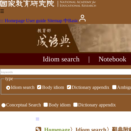
☰
:::
Homepage
User guide
Sitemap
中
Basic
Idiom search
|
Notebook
type
Idiom search
Body idiom
Dictionary appendix
Ambigu
Conceptual Search
Body idiom
Dictionary appendix
:::
Homepage
〉Idiom search〉