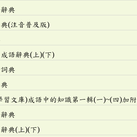
語辭典
典(注音普及版)
典
語辭典(上)(下)
釋詞典
辭典
學習文庫)成語中的知識第一輯(一)~(四)加
語辭典
典(上)(下)