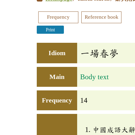
Frequency
Reference book
Print
一場春夢
Idiom
Main
Body text
Frequency
14
中國成語大