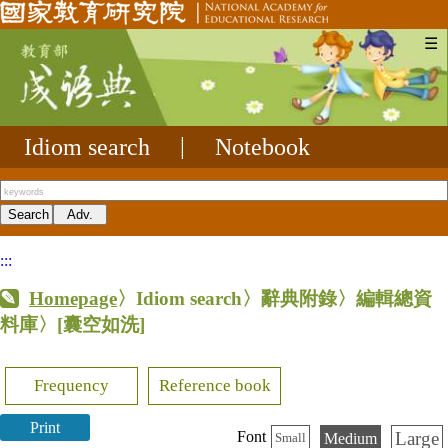
☰
Idiom search
|
Notebook
:::
Homepage
〉Idiom search〉辭典附錄〉編輯總資
料庫〉
[囊空如洗]
Frequency
Reference book
Print
Large
Font
Medium
Small