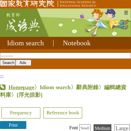
☰
Idiom search
|
Notebook
:::
Homepage
〉Idiom search〉辭典附錄〉編輯總資
料庫〉
[浮光掠影]
Frequency
Reference book
Print
Large
Font
Medium
Small