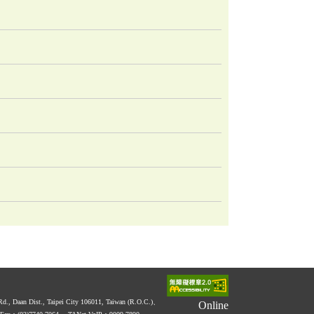
 Rd., Daan Dist., Taipei City 106011, Taiwan (R.O.C.)、
Online