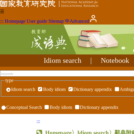
☰
:::
Homepage
User guide
Sitemap
中
Advanced
Idiom search
|
Notebook
type
Idiom search
Body idiom
Dictionary appendix
Ambigu
Conceptual Search
Body idiom
Dictionary appendix
:::
Homepage
〉Idiom search〉