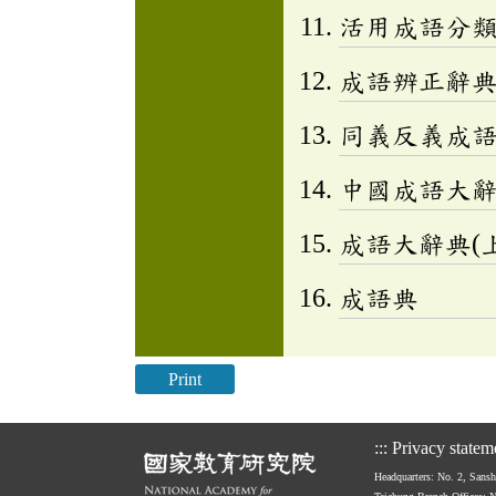
活用成語分類辭
成語辨正辭
同義反義成
中國成語大
成語大辭典(上
成語典
Print
:::
Privacy statem
Headquarters: No. 2, Sans