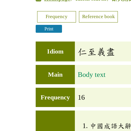
Frequency
Reference book
Print
仁至義盡
Idiom
Main
Body text
Frequency
16
中國成語大