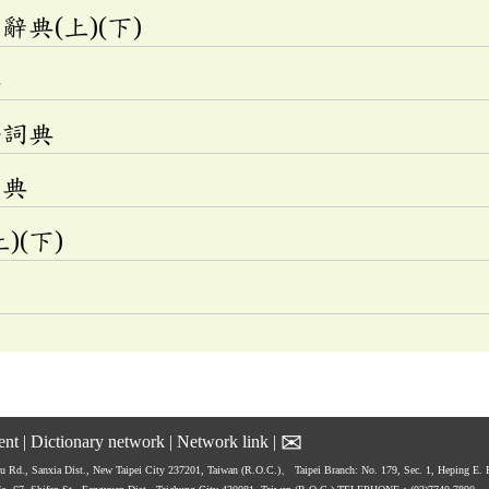
典(上)(下)
典
語詞典
辭典
)(下)
✉
ent
|
Dictionary network
|
Network link
|
hu Rd., Sanxia Dist., New Taipei City 237201, Taiwan (R.O.C.)、
Taipei Branch: No. 179, Sec. 1, Heping E.