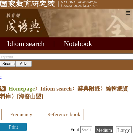
☰
Idiom search
|
Notebook
:::
Homepage
〉Idiom search〉辭典附錄〉編輯總資
料庫〉
[海誓山盟]
Frequency
Reference book
Print
Large
Font
Medium
Small