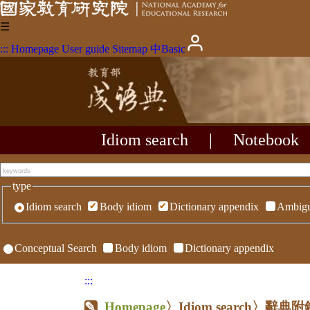
☰
:::
Homepage
User guide
Sitemap
中
Basic
Idiom search
|
Notebook
type
Idiom search
Body idiom
Dictionary appendix
Ambigu
Conceptual Search
Body idiom
Dictionary appendix
:::
Homepage
〉Idiom search〉