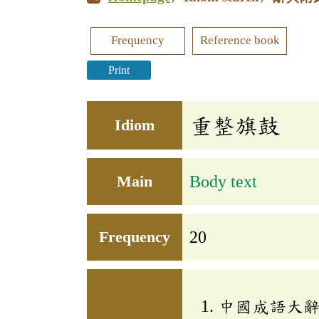
Frequency
Reference book
Print
重整旗鼓
Idiom
Main
Body text
Frequency
20
中國成語大