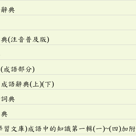
語辭典
典(注音普及版)
典
(成語部分)
語辭典(上)(下)
釋詞典
辭典
學習文庫)成語中的知識第一輯(一)~(四)加