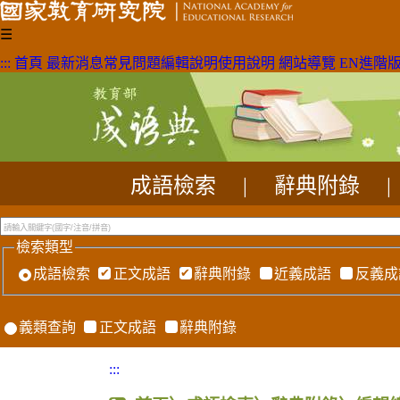
☰
:::
首頁
最新消息
常見問題
編輯說明
使用說明
網站導覽
EN
進階
成語檢索
|
辭典附錄
|
檢索類型
成語檢索
正文成語
辭典附錄
近義成語
反義成
義類查詢
正文成語
辭典附錄
:::