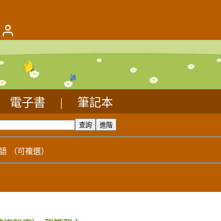
版
電子書
|
筆記本
語
（可複選）