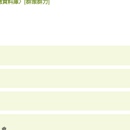
總資料庫〉
[群策群力]
辭典