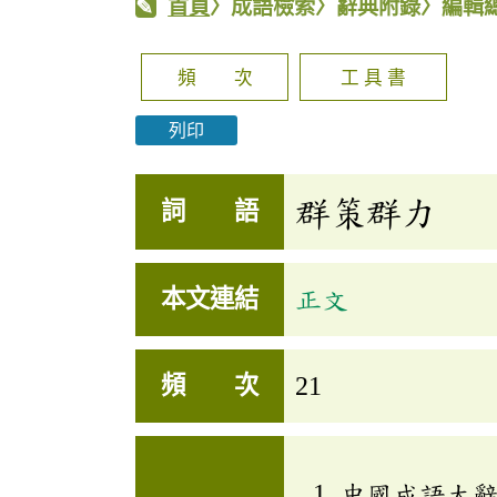
首頁
〉成語檢索〉辭典附錄〉編輯
頻 次
工 具 書
列印
群策群力
詞 語
本文連結
正文
頻 次
21
中國成語大