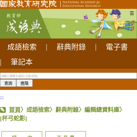
☰
成語檢索
|
辭典附錄
|
電子書
|
筆記本
:::
首頁
〉成語檢索〉辭典附錄〉編輯總資料庫〉
[杯弓蛇影]