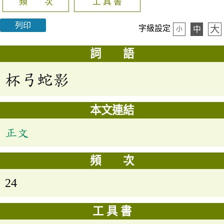
頻 次
工 具 書
列印
大
字級設定
中
小
詞 語
杯弓蛇影
本文連結
正文
頻 次
24
工 具 書