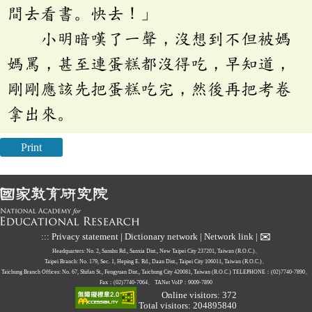
間去看書。快去！」
小明暗嘆了一聲，沒想到不但被媽
媽罵，甚至連蛋糕都沒得吃，早知道，
剛剛應該先把蛋糕吃完，然後再把考卷
拿出來。
Print
✉
:::
Privacy statement
|
Dictionary network
|
Network link
|
Headquarters: No. 2, Sanshu Rd., Sanxia Dist., New Taipei City 237201, Taiwan (R.O.C.)、
Taipei Branch: No. 179, Sec. 1, Heping E. Rd., Daan Dist., Taipei City 106011, Taiwan (R.O.C.)、
Taichung Branch Offices: No. 67, Shifan St., Fengyuan Dist., Taichung City 420081, Taiwan (R.O.C.)
TELEPHONE：(02)7740-7890、
Fax：(02)7740-7064、
TANet VoIP：9009-7890
Online visitors: 372
Total visitors: 204895840