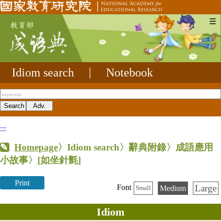
☰
Idiom search
|
Notebook
:::
Homepage
〉Idiom search〉辭典附錄〉成語應用
小故事〉
[如坐針氈]
Print
Large
Font
Medium
Small
Idiom