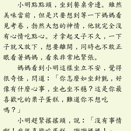
小明點點頭，坐到餐桌旁邊。雖然
美味當前，但是只要想到等一下媽媽看
見考卷，勃然大怒的神情，他就完全沒
有心情吃點心。才拿起叉子不久，一下
子就又放下，想要離開，同時也不敢正
眼看著媽媽，看來非常地緊張。
媽媽看到小明這樣坐立不安，覺得
很奇怪，問道︰「你怎麼如坐針氈，好
像有什麼心事，坐也坐不穩？這是你最
喜歡吃的栗子蛋糕，難道你不想吃
嗎？」
小明趕緊搖搖頭，說︰「沒有事情
啊！我很喜歡吃蛋糕，謝謝媽媽！」