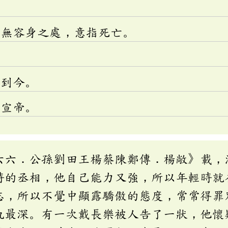
：無容身之處，意指死亡。
。
續到今。
漢宣帝。
六六．公孫劉田王楊蔡陳鄭傳．楊敞》載，
時的丞相，他自己能力又強，所以年輕時就
志，所以不覺中顯露驕傲的態度，常常得罪
仇最深。有一次戴長樂被人告了一狀，他懷