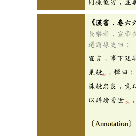
同樣低劣，並
《漢書．卷六
長樂者，宣帝
還謂掾史曰：
宜言，事下廷
見殺
，惲曰：
6>
誅殺忠良，竟
以誹謗當世
12>
〔Annotation〕