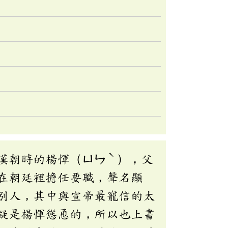
ˋ
漢朝時的楊惲（ㄩㄣ
），父
在朝廷裡擔任要職，聲名顯
別人，其中與宣帝最寵信的太
疑是楊惲慫恿的，所以也上書