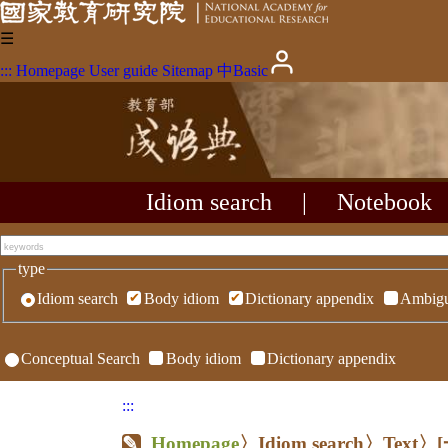
☰
:::
Homepage
User guide
Sitemap
中
Basic
Idiom search
|
Notebook
type
Idiom search
Body idiom
Dictionary appendix
Ambigu
Conceptual Search
Body idiom
Dictionary appendix
:::
Homepage
〉Idiom search〉Text〉