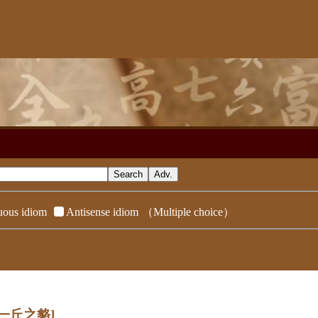
ous idiom
Antisense idiom
（Multiple choice）
[一丘之貉]