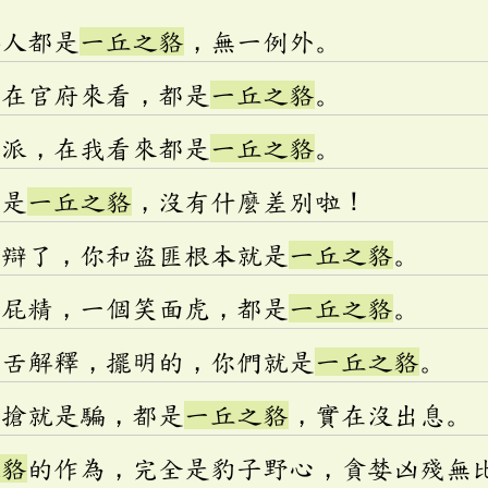
群人都是
一丘之貉
，無一例外。
漢在官府來看，都是
一丘之貉
。
幫派，在我看來都是
一丘之貉
。
都是
一丘之貉
，沒有什麼差別啦！
狡辯了，你和盜匪根本就是
一丘之貉
。
馬屁精，一個笑面虎，都是
一丘之貉
。
脣舌解釋，擺明的，你們就是
一丘之貉
。
是搶就是騙，都是
一丘之貉
，實在沒出息。
之貉
的作為，完全是豹子野心，貪婪凶殘無