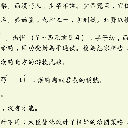
長樂。西漢時人，生卒不詳。宣帝寵臣，官
官名。秦始置，九卿之一，掌刑獄。北齊以
ˋ
ㄣ
。楊惲 （？∼西元前５４），字子幼，
宣帝時，因功受封為平通侯。後為怨家所告
、漢時北方的游牧民族。
ˊ
ˊ
ㄔㄢ
ㄩ
，漢時匈奴君長的稱號。
殺。
賢，沒有才能。
善計不用：大臣替他設計了很好的治國策略