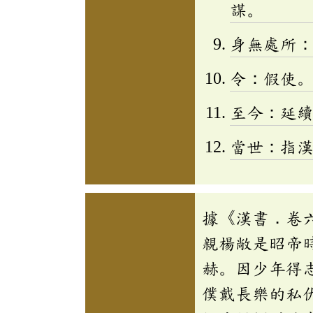
謀。
身無處所
令：假使
至今：延
當世：指
據《漢書．卷
親楊敞是昭帝
赫。因少年得
僕戴長樂的私