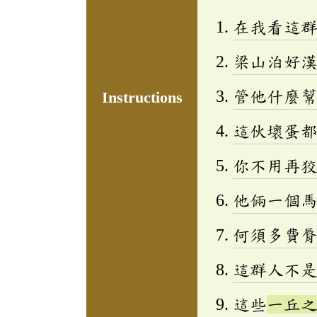
在我看這
梁山泊好
管他什麼
Instructions
這伙壞蛋
你不用再
他倆一個
何須多費
這群人不
這些
一丘