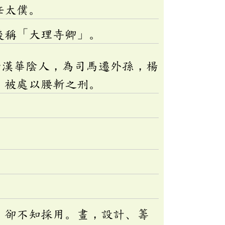
任太僕。
後稱「大理寺卿」。
西漢華陰人，為司馬遷外孫，楊
，被處以腰斬之刑。
，卻不知採用。畫，設計、籌