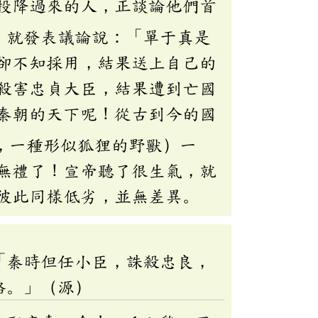
投降過來的人，正談論他們首
，就發表議論說：「單于真是
卻不知採用，結果送上自己的
殺害忠貞大臣，結果遭到亡國
秦朝的天下呢！從古到今的國
，一種形似狐狸的野獸）一
無禮了！宣帝聽了很生氣，就
彼此同樣低劣，並無差異。
「秦時但任小臣，誅殺忠良，
貉。」（源）