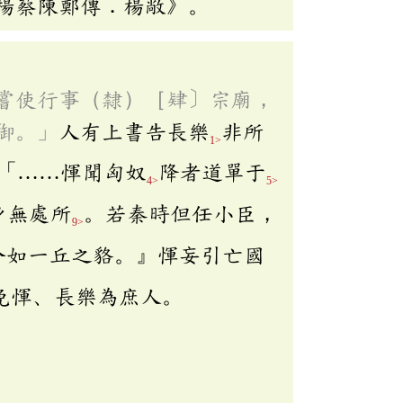
楊蔡陳鄭傳．楊敞》。
嘗使行事（隸）［肄〕宗廟，
御。」
人有上書告長樂
非所
1>
「……惲聞匈奴
降者道單于
4>
5>
身無處所
。若秦時但任小臣，
9>
今如一丘之貉。』惲妄引亡國
免惲、長樂為庶人。