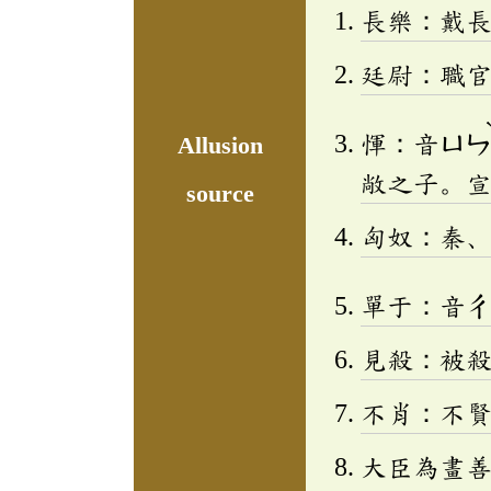
長樂：戴
廷尉：職
惲：音
ㄩ
Allusion
敞之子。
source
匈奴：秦
單于：音
見殺：被
不肖：不
大臣為畫