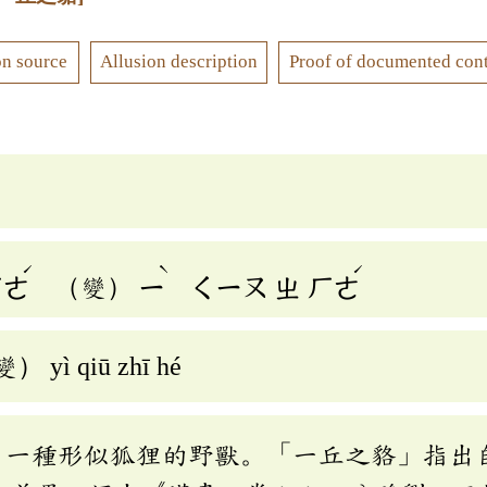
on source
Allusion description
Proof of documented con
ˊ
ˋ
ˊ
ㄏㄜ
（變）
ㄧ
ㄑㄧㄡ
ㄓ
ㄏㄜ
變） yì qiū zhī hé
，一種形似狐狸的野獸。「一丘之貉」指出