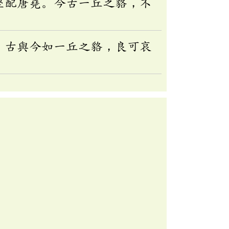
坐配唐堯。今古一丘之貉，不
，古與今如一丘之貉，良可哀