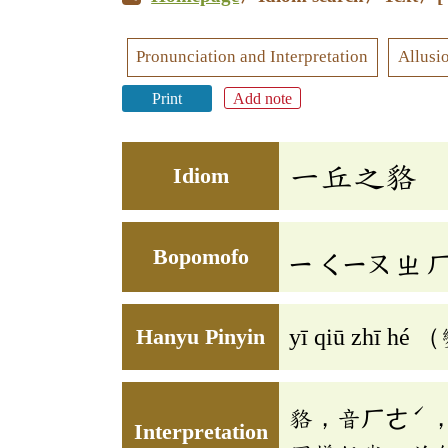
Pronunciation and Interpretation
Allusi
Print
Add note
一丘之貉
Idiom
Bopomofo
ㄧ
ㄑㄧㄡ
ㄓ
Hanyu Pinyin
yī qiū zhī hé （
ˊ
貉，音ㄏㄜ
Interpretation