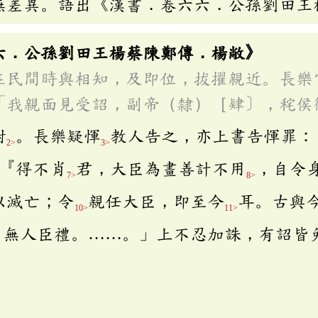
無差異。語出《漢書．卷六六．公孫劉田王
六．公孫劉田王楊蔡陳鄭傳．楊敞》
在民間時與相知，及即位，拔擢親近。長樂
「我親面見受詔，副帝（隸）［肄〕，秺侯
尉
。長樂疑惲
教人告之，亦上書告惲罪：
2>
3>
『得不肖
君，大臣為畫善計不用
，自令
7>
8>
以滅亡；令
親任大臣，即至今
耳。古與
10>
11>
，無人臣禮。……。」上不忍加誅，有詔皆