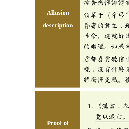
控告楊惲誹謗
Allusion
領單于（ㄔㄢ
description
昏庸的君主，
性命。這就好
的噩運。如果
君都喜愛聽信
樣，沒有什麼
將楊惲免職。
《漢書．
竟以滅亡
Proof of