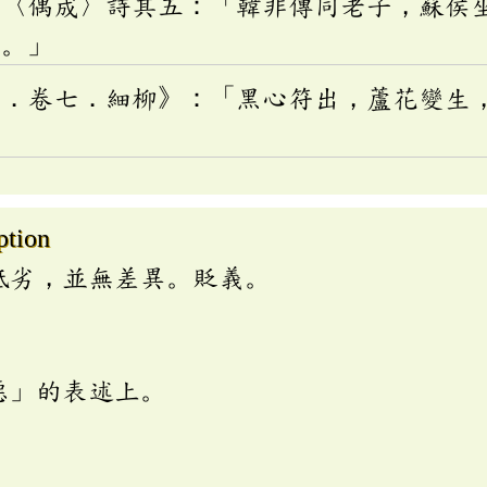
業〈偶成〉詩其五：「韓非傳同老子，蘇侯
梟。」
異．卷七．細柳》：「黑心符出，蘆花變生
ption
低劣，並無差異。貶義。
惡」的表述上。