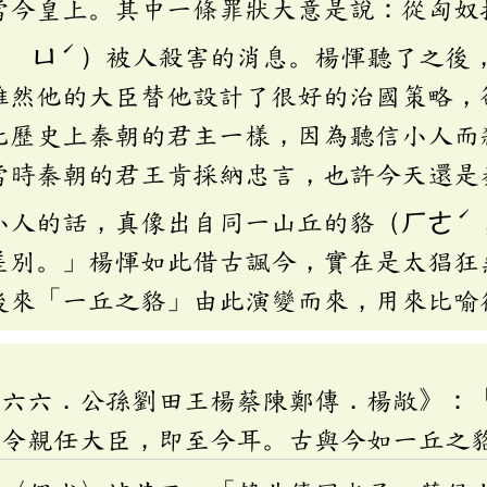
當今皇上。其中一條罪狀大意是說：從匈奴
ˊ
ˊ
ㄩ
）被人殺害的消息。楊惲聽了之後
雖然他的大臣替他設計了很好的治國策略，
比歷史上秦朝的君主一樣，因為聽信小人而
當時秦朝的君王肯採納忠言，也許今天還是
ˊ
小人的話，真像出自同一山丘的貉（ㄏㄜ
差別。」楊惲如此借古諷今，實在是太猖狂
後來「一丘之貉」由此演變而來，用來比喻
卷六六．公孫劉田王楊蔡陳鄭傳．楊敞》：
。令親任大臣，即至今耳。古與今如一丘之