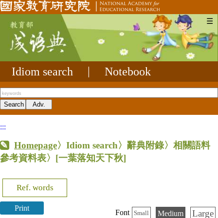
☰
Idiom search
|
Notebook
:::
Homepage
〉Idiom search〉辭典附錄〉相關語料
參考資料表〉
[一葉落知天下秋]
Ref. words
Print
Large
Font
Medium
Small