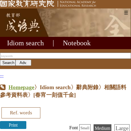
☰
Idiom search
|
Notebook
:::
Homepage
〉Idiom search〉辭典附錄〉相關語料
參考資料表〉
[春宵一刻值千金]
Ref. words
Print
Large
Font
Medium
Small