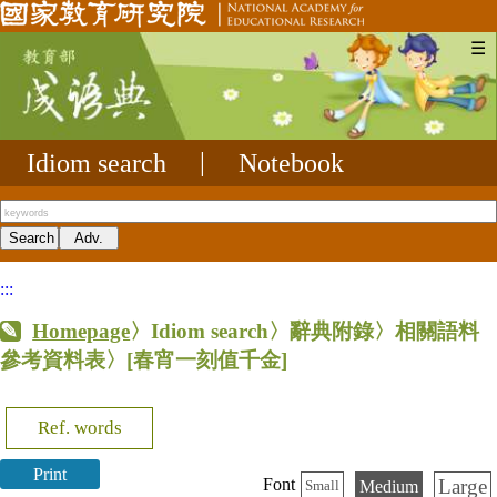
☰
Idiom search
|
Notebook
:::
Homepage
〉Idiom search〉辭典附錄〉相關語料
參考資料表〉
[春宵一刻值千金]
Ref. words
Print
Large
Font
Medium
Small