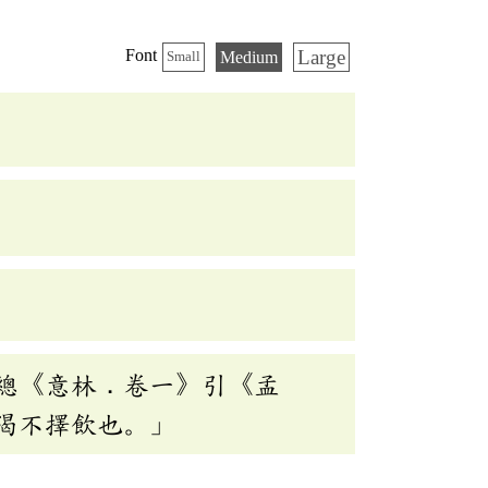
Large
Font
Medium
Small
總《意林．卷一》引《孟
渴不擇飲也。」