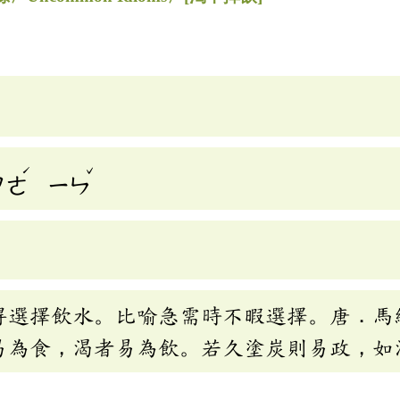
ˊ
ˇ
ㄗㄜ
ㄧㄣ
得選擇飲水。比喻急需時不暇選擇。唐．馬
易為食，渴者易為飲。若久塗炭則易政，如