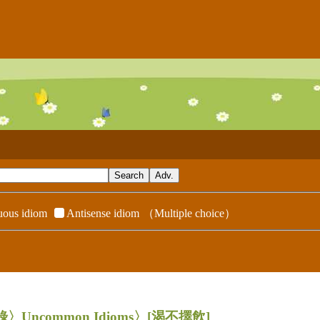
ous idiom
Antisense idiom
（Multiple choice）
錄〉Uncommon Idioms〉
[渴不擇飲]