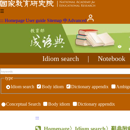
☰
:::
Homepage
User guide
Sitemap
中
Advanced
Idiom search
|
Notebook
type
Idiom search
Body idiom
Dictionary appendix
Ambigu
Conceptual Search
Body idiom
Dictionary appendix
:::
Homepage
〉Idiom search〉辭典附