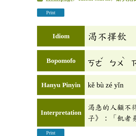
Print
渴不擇飲
Idiom
ˇ
ˋ
Bopomofo
ㄎㄜ
ㄅㄨ
Hanyu Pinyin
kě bù zé yǐn
渴急的人顧不
Interpretation
子》：「飢者
Print