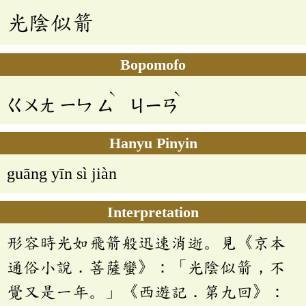
光陰似箭
Bopomofo
ˋ
ˋ
ㄍㄨㄤ
ㄧㄣ
ㄙ
ㄐㄧㄢ
Hanyu Pinyin
guāng yīn sì jiàn
Interpretation
形容時光如飛箭般迅速消逝。見《京本
通俗小說．菩薩蠻》：「光陰似箭，不
覺又是一年。」《西遊記．第九回》：