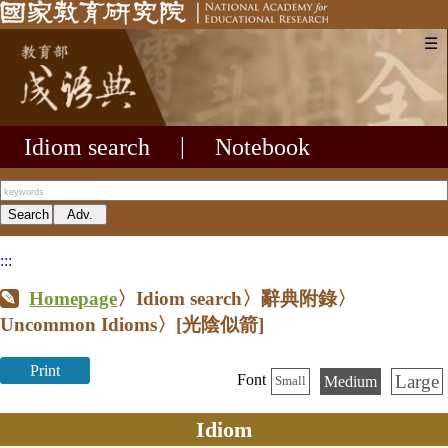
☰
Idiom search
|
Notebook
:::
Homepage
〉Idiom search〉辭典附錄〉
Uncommon Idioms〉
[光陰似箭]
Print
Large
Font
Medium
Small
Idiom