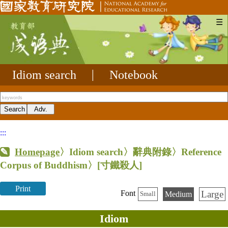
☰
Idiom search
|
Notebook
:::
Homepage
〉Idiom search〉辭典附錄〉Reference
Corpus of Buddhism〉
[寸鐵殺人]
Print
Large
Font
Medium
Small
Idiom