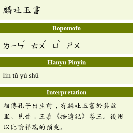
麟吐玉書
Bopomofo
ˊ
ˇ
ˋ
ㄌㄧㄣ
ㄊㄨ
ㄩ
ㄕㄨ
Hanyu Pinyin
lín tǔ yù shū
Interpretation
相傳孔子出生前，有麟吐玉書於其故
里。見晉．王嘉《拾遺記》卷三。後用
以比喻祥瑞的預兆。