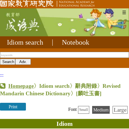
☰
Idiom search
|
Notebook
:::
Homepage
〉Idiom search〉辭典附錄〉Revised
Mandarin Chinese Dictionary〉
[麟吐玉書]
Print
Large
Font
Medium
Small
Idiom