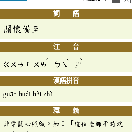
詞 語
關懷備至
注 音
ˊ
ˋ
ˋ
ㄍㄨㄢ
ㄏㄨㄞ
ㄅㄟ
ㄓ
漢語拼音
guān huái bèi zhì
釋 義
非常關心照顧。如：「這位老師平時就