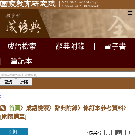
☰
成語檢索
|
辭典附錄
|
電子書
|
筆記本
:::
首頁
〉成語檢索〉辭典附錄〉修訂本參考資料〉
[關懷備至]
列印
大
字級設定
中
小