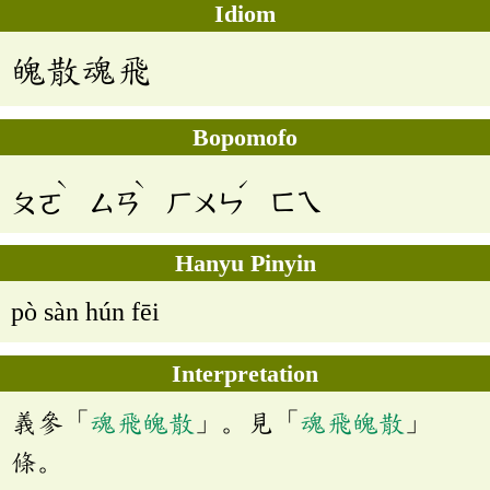
Idiom
魄散魂飛
Bopomofo
ˋ
ˋ
ˊ
ㄆㄛ
ㄙㄢ
ㄏㄨㄣ
ㄈㄟ
Hanyu Pinyin
pò sàn hún fēi
Interpretation
義參「
魂飛魄散
」。見「
魂飛魄散
」
條。