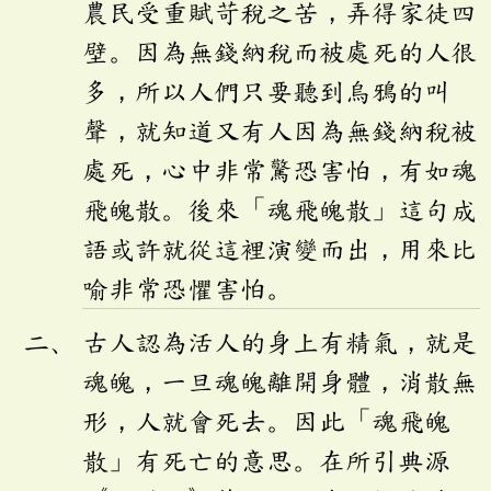
農民受重賦苛稅之苦，弄得家徒四
壁。因為無錢納稅而被處死的人很
多，所以人們只要聽到烏鴉的叫
聲，就知道又有人因為無錢納稅被
處死，心中非常驚恐害怕，有如魂
飛魄散。後來「魂飛魄散」這句成
語或許就從這裡演變而出，用來比
喻非常恐懼害怕。
古人認為活人的身上有精氣，就是
魂魄，一旦魂魄離開身體，消散無
形，人就會死去。因此「魂飛魄
散」有死亡的意思。在所引典源