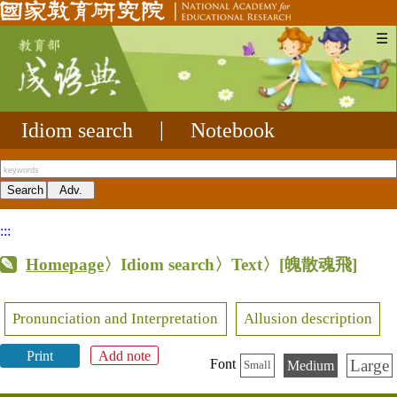
☰
Idiom search
|
Notebook
:::
Homepage
〉Idiom search〉Text〉
[魄散魂飛]
Pronunciation and Interpretation
Allusion description
Print
Add note
Large
Font
Medium
Small