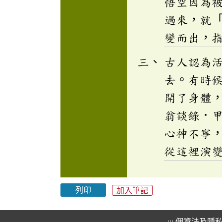
悟空因為
過來，就
變而出，
古人認為
去。有時
開了身體
翁談錄．
心神不寧
從這裡演
列印
加入筆記
:::
個資法及隱