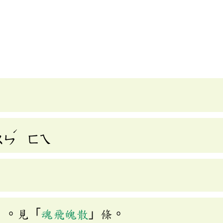
]
ˊ
ㄨㄣ
ㄈㄟ
」。見「
魂飛魄散
」條。