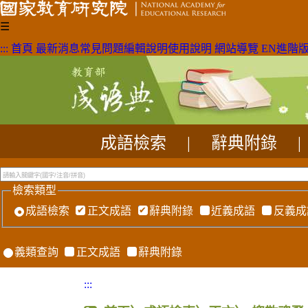
☰
:::
首頁
最新消息
常見問題
編輯說明
使用說明
網站導覽
EN
進階
成語檢索
|
辭典附錄
|
檢索類型
成語檢索
正文成語
辭典附錄
近義成語
反義成
義類查詢
正文成語
辭典附錄
:::