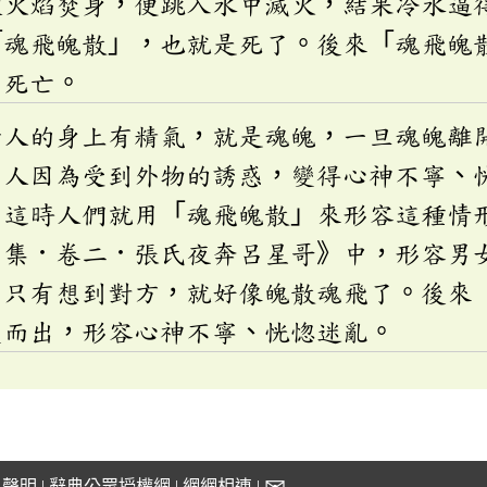
被火焰焚身，便跳入水中滅火，結果冷水逼
「魂飛魄散」，也就是死了。後來「魂飛魄
指死亡。
活人的身上有精氣，就是魂魄，一旦魂魄離
候人因為受到外物的誘惑，變得心神不寧、
，這時人們就用「魂飛魄散」來形容這種情
甲集．卷二．張氏夜奔呂星哥》中，形容男
，只有想到對方，就好像魄散魂飛了。後來
變而出，形容心神不寧、恍惚迷亂。
私聲明
|
辭典公眾授權網
|
網網相連
|