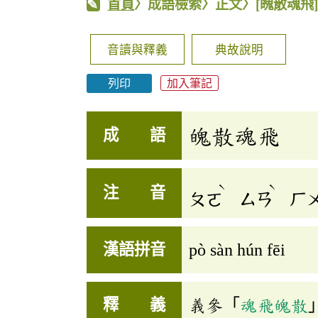
首頁
〉成語檢索〉正文〉
[魄散魂飛
音讀與釋義
典故說明
列印
加入筆記
魄散魂飛
成 語
ˋ
ˋ
注 音
ㄆㄛ
ㄙㄢ
ㄏ
漢語拼音
pò sàn hún fēi
釋 義
義參「
魂飛魄散