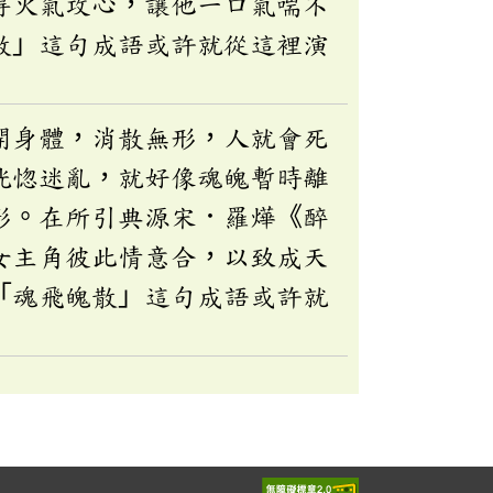
得火氣攻心，讓他一口氣喘不
散」這句成語或許就從這裡演
開身體，消散無形，人就會死
恍惚迷亂，就好像魂魄暫時離
形。在所引典源宋．羅燁《醉
女主角彼此情意合，以致成天
「魂飛魄散」這句成語或許就