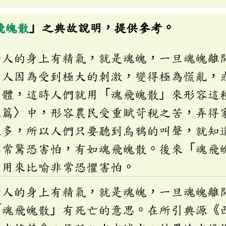
飛魄散
」之典故說明，提供參考。
活人的身上有精氣，就是魂魄，一旦魂魄離
候人因為受到極大的刺激，變得極為慌亂，
身體，這時人們就用「魂飛魄散」來形容這
來篇〉中，形容農民受重賦苛稅之苦，弄得
很多，所以人們只要聽到烏鴉的叫聲，就知
非常驚恐害怕，有如魂飛魄散。後來「魂飛
，用來比喻非常恐懼害怕。
活人的身上有精氣，就是魂魄，一旦魂魄離
「魂飛魄散」有死亡的意思。在所引典源《