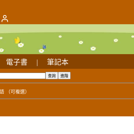
版
電子書
|
筆記本
語
（可複選）