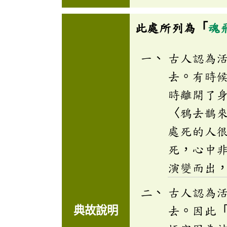
此處所列為「
魂
古人認為
去。有時
時離開了
〈鴉去鵲
處死的人
死，心中
演變而出
古人認為
典故說明
去。因此