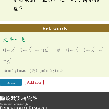
益？」
Ref. words
九牛一毛
ˇ
ˊ
ˊ
ˇ
ˊ
ˋ
ㄐㄧㄡ
ㄋㄧㄡ
ㄧ
ㄇㄠ
（變）
ㄐㄧㄡ
ㄋㄧㄡ
ㄧ
ˊ
ㄇㄠ
jiǔ niú yī máo （變） jiǔ niú yì máo
Print
Add note