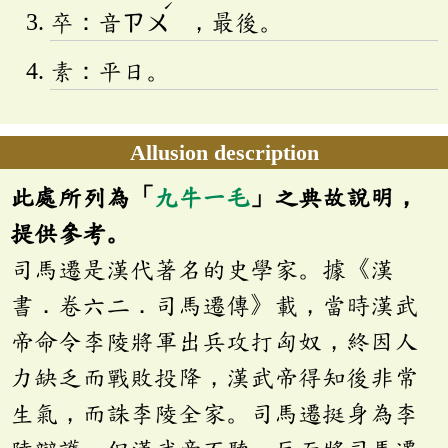
ˊ
卒：音
ㄗㄨ
，最後。
素：平日。
Allusion description
此處所列為「
九牛一毛
」之典故說明，
提供參考。
司馬遷是漢代著名的史學家。據《漢
書．卷六二．司馬遷傳》載，當時漢武
帝命令李陵將軍出兵攻打匈奴，終因人
力缺乏而戰敗投降，漢武帝得知後非常
生氣，而誅李陵全家。司馬遷挺身為李