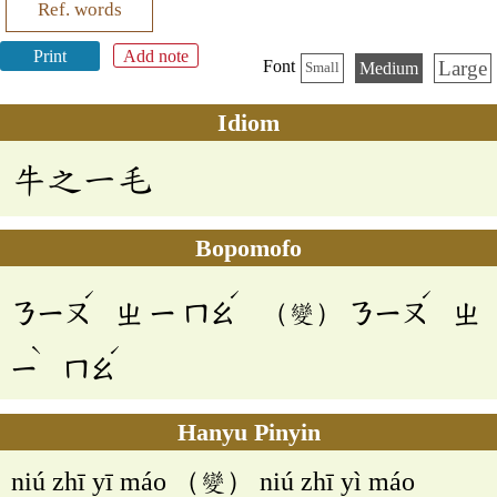
Ref. words
Print
Add note
Large
Font
Medium
Small
Idiom
牛之一毛
Bopomofo
ˊ
ˊ
ˊ
ㄋㄧㄡ
ㄓ
ㄧ
ㄇㄠ
（變）
ㄋㄧㄡ
ㄓ
ˋ
ˊ
ㄧ
ㄇㄠ
Hanyu Pinyin
niú zhī yī máo （變） niú zhī yì máo