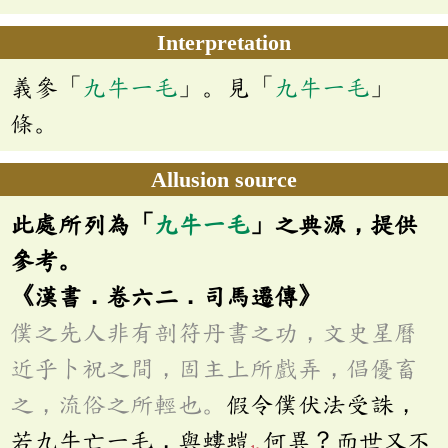
Interpretation
義參「
九牛一毛
」。見「
九牛一毛
」
條。
Allusion source
此處所列為「
九牛一毛
」之典源，提供
參考。
《漢書．卷六二．司馬遷傳》
僕之先人非有剖符丹書之功，文史星曆
近乎卜祝之間，固主上所戲弄，倡優畜
之，流俗之所輕也。
假令僕伏法受誅，
若九牛亡一毛，與螻螘
何異？而世又不