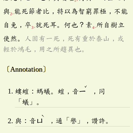
1>
與
能死節者比，特以為智窮罪極，不能
2>
自免，卒
就死耳。何也？素
所自樹立
3>
4>
使然。
人固有一死，死有重於泰山，或
輕於鴻毛，用之所趨異也。
〔Annotation〕
ˇ
螻螘：螞蟻。螘，音
ㄧ
，同
「蟻」。
ˋ
與：音
ㄩ
，通「譽」，讚許。