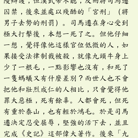
陵辯護，但漢武帝不聽，反而將司馬遷
囚禁，後來並處以殘酷的「宮刑」（將
男子去勢的刑罰）。司馬遷在身心受到
極大打擊後，本想一死了之。但他仔細
一想，覺得像他這樣官位低微的人，如
果接受法律制裁被殺，就像九頭牛身上
少了一根毛，一點影響也沒有，和死了
一隻螞蟻又有什麼差別？而世人也不會
把他和壯烈成仁的人相比，只會覺得他
罪大惡極，死有餘辜。人都會死，但死
有重於泰山，也有輕於鴻毛。於是司馬
遷決定忍受屈辱，堅強的活下去，並且
完成《史記》這部偉大著作。後來「九