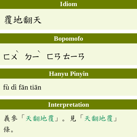
Idiom
覆地翻天
Bopomofo
ˋ
ˋ
ㄈㄨ
ㄉㄧ
ㄈㄢ
ㄊㄧㄢ
Hanyu Pinyin
fù dì fān tiān
Interpretation
義參「
天翻地覆
」。見「
天翻地覆
」
條。