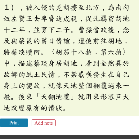
１），被入侵的羌胡擄至北方，為南匈
奴左賢王去卑脅迫成親，從此羈留胡地
十二年，並育下二子。曹操當政後，念
及與蔡邕的舊日情誼，遣使前往胡地，
將蔡琰贖回。〈胡笳十八拍．第六拍〉
中，描述蔡琰身居胡地，看到全然異於
故鄉的風土民情，不禁感嘆發生在自己
身上的變故，就像天地整個翻覆過來一
般。後來「天翻地覆」就用來形容巨大
地改變原有的情狀。
Print
Add note