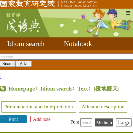
☰
Idiom search
|
Notebook
:::
Homepage
〉Idiom search〉Text〉
[覆地翻天]
Pronunciation and Interpretation
Allusion description
Print
Add note
Large
Font
Medium
Small