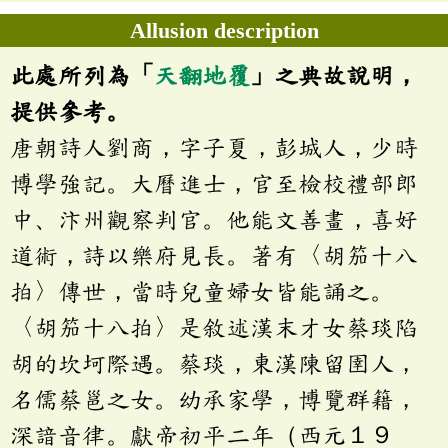
Allusion description
此處所列為「
天翻地覆
」之典故說明，
提供參考。
唐朝詩人劉商，字子夏，彭城人，少時
博學強記。大曆進士，官至檢校禮部郎
中、汴州觀察判官。他能文善畫，喜好
道術，詩以樂府見長。著有〈胡笳十八
拍〉傳世，當時兒童婦女皆能誦之。
〈胡笳十八拍〉是敘述漢末才女蔡琰陷
胡的坎坷際遇。蔡琰，東漢陳留圉人，
名儒蔡邕之女。幼承家學，博覽群籍，
深諳音律。獻帝初平二年（西元１９